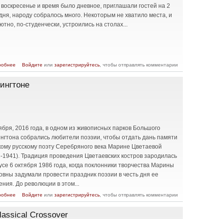
 воскресенье и время было дневное, приглашали гостей на 2
дня, народу собралось много. Некоторым не хватило места, и
ютно, по-студенчески, устроились на столах...
о К 15-летию журнала "Чайка"
робнее
Войдите
или
зарегистрируйтесь
, чтобы отправлять комментарии
ингтоне
ября, 2016 года, в одном из живописных парков Большого
нгтона собрались любители поэзии, чтобы отдать дань памяти
кому русскому поэту Серебряного века Марине Цветаевой
2-1941). Традиция проведения Цветаевских костров зародилась
усе 6 октября 1986 года, когда поклонники творчества Марины
овны задумали провести праздник поэзии в честь дня ее
ния. До революции в этом...
о 21-ый Цветаевский костер в Вашингтоне
робнее
Войдите
или
зарегистрируйтесь
, чтобы отправлять комментарии
assical Crossover