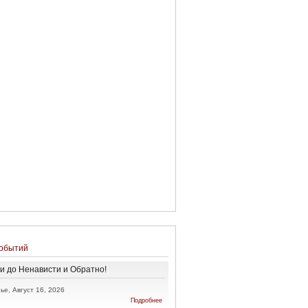
обытий
и до Ненависти и Обратно!
ье, Август 16, 2026
о От
Подробнее
Любви до