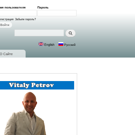
мя пользователя
*
Пароль
*
ход на сайт
егистрация
Забыли пароль?
Поиск
Форма поиска
English
Русский
Языки
О Сайте