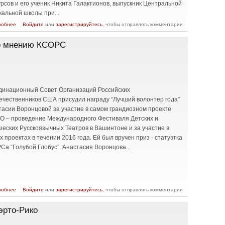
рсов и его ученик Никита Галактионов, выпускник Центральной
кальной школы при...
о Маэстро и ученик – концерт в резиденции Посла РФ в Вашингтоне
робнее
Войдите
или
зарегистрируйтесь
, чтобы отправлять комментарии
по мнению КСОРС
динационный Совет Организаций Российских
ечественников США присудил награду “Лучший волонтeр года”
тасии Воронцовой за участие в самом грандиозном проекте
О – проведение Международного Фестиваля Детских и
еских Русскоязычных Театров в Вашинтоне и за участие в
х проектах в течении 2016 года. Ей был вручен приз - статуэтка
а “Голубой Глобус”. Анастасия Воронцова...
о Назван лучший волонтeр года по мнению КСОРС
робнее
Войдите
или
зарегистрируйтесь
, чтобы отправлять комментарии
эрто-Рико