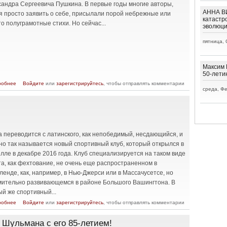
сандра Сергеевича Пушкина. В первые годы многие авторы,
АННА ВИ
я просто заявить о себе, присылали порой небрежные или
катастр
о полуграмотные стихи. Но сейчас...
эволюц
пятница, 
Максим 
50-лети
о «Пушкинской Лире» - четверть века!
робнее
Войдите
или
зарегистрируйтесь
, чтобы отправлять комментарии
среда, Фе
ta переводится с латинского, как непобедимый, несдающийся, и
но так называется новый спортивный клуб, котoрый открылся в
лле в декабре 2016 года. Клуб специализируется на таком виде
а, как фехтование, не очень еще распространенном в
енде, как, например, в Нью-Джерси или в Массачусетсе, но
мительно развивающeмся в районе Бoльшого Вашингтона. В
й же спортивный...
о Invicta - путь к победе!
робнее
Войдите
или
зарегистрируйтесь
, чтобы отправлять комментарии
Шульмана с его 85-летием!