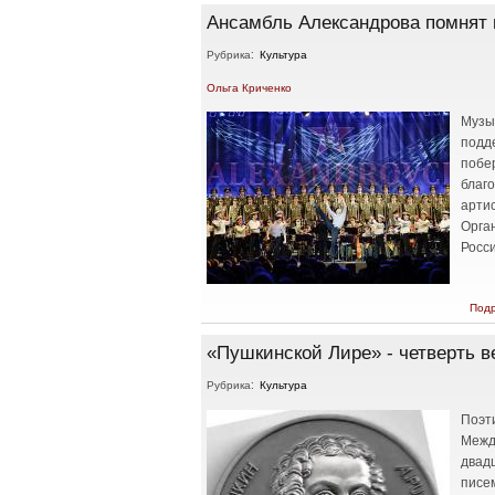
Ансамбль Александрова помнят 
Рубрика:
Культура
Ольга Криченко
Музы
подд
побе
благ
арти
Орган
Росси
Под
«Пушкинской Лире» - четверть в
Рубрика:
Культура
Поэт
Межд
двад
писем