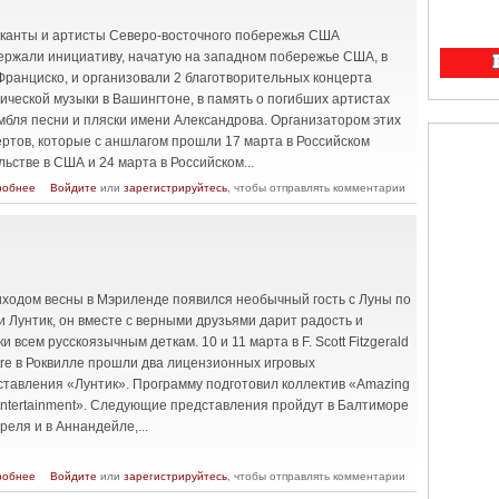
канты и артисты Северо-восточного побережья США
ержали инициативу, начатую на западном побережье США, в
Франциско, и организовали 2 благотворительных концерта
ической музыки в Вашингтоне, в память о погибших артистах
мбля песни и пляски имени Александрова. Организатором этих
ертов, которые с аншлагом прошли 17 марта в Российском
ьстве в США и 24 марта в Российском...
о В Вашингтоне прошли благотворительные концерты в память
робнее
Войдите
или
зарегистрируйтесь
, чтобы отправлять комментарии
Ансамбля Александрова
иходом весны в Мэриленде появился необычный гость с Луны по
 Лунтик, он вместе с верными друзьями дарит радость и
и всем русскоязычным деткам. 10 и 11 марта в F. Scott Fitzgerald
tre в Роквилле прошли два лицензионных игровых
ставления «Лунтик». Программу подготовил коллектив «Amazing
Entertainment». Следующие представления пройдут в Балтиморе
реля и в Аннандейле,...
о Гость с Луны по имени Лунтик
робнее
Войдите
или
зарегистрируйтесь
, чтобы отправлять комментарии