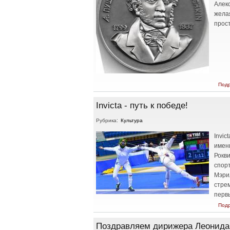
Алек
жела
прост
Под
Invicta - путь к победе!
Рубрика:
Культура
Invic
имен
Рокви
спорт
Мэрил
стре
первы
Под
Поздравляем дирижера Леонида 