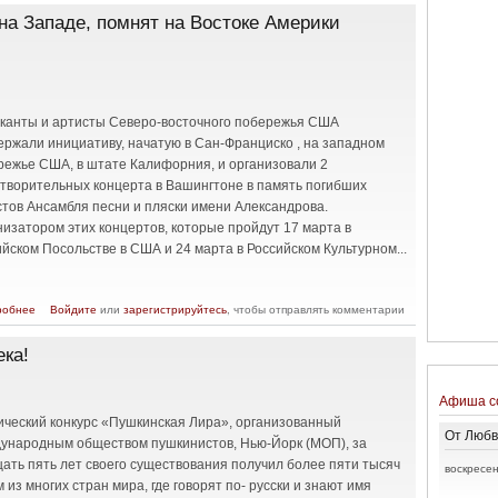
на Западе, помнят на Востоке Америки
канты и артисты Северо-восточного побережья США
ержали инициативу, начатую в Сан-Франциско , на западном
режье США, в штате Калифорния, и организовали 2
отворительных концерта в Вашингтоне в память погибших
стов Ансамбля песни и пляски имени Александрова.
изатором этих концертов, которые пройдут 17 марта в
йском Посольстве в США и 24 марта в Российском Культурном...
о Ансамбль Александрова помнят на Западе, помнят на Востоке
робнее
Войдите
или
зарегистрируйтесь
, чтобы отправлять комментарии
Америки
ека!
Афиша с
ический конкурс «Пушкинская Лира», организованный
От Любв
ународным обществом пушкинистов, Нью-Йорк (МОП), за
цать пять лет своего существования получил более пяти тысяч
воскресен
 из многих стран мира, где говорят по- русски и знают имя