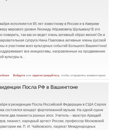
кабря исполняется 85 лет известному в России и в Америке
жеру мирового уровня Леониду Абрамовичу Шульману! В это
о поверить, так как он ведет очень активный образ жизни! Он и
очаровательная супруга Нина Павловна активные члены русской
ны и участники всех культурных событий Большого Вашингтона!
поддерживают все инициативы, направленные на продвижение
ой культуры в...
о Поздравляем дирижера Леонида Шульмана с его 85-летием!
робнее
Войдите
или
зарегистрируйтесь
, чтобы отправлять комментарии
езиденции Посла РФ в Вашингтоне
кабря в резиденции Посла Российской Федерации в США Сергея
яка состоялся концерт фортепианной музыки. На одной сцене
упили два пианиста разных эпох. Учитель – маэстро Аркадий
дов, пианист, народный артист России, профессор Московской
ерватории им. П. И. Чайковского, лауреат Международных