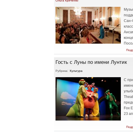
Ольга Криченко
Музы
подд
Сан-
класс
Анса
конц
Посол
Под
Гость с Луны по имени Лунтик
Рубрика:
Культура
С пр
имени
улыбк
Thea
пред
Fox 
23 ап
Под