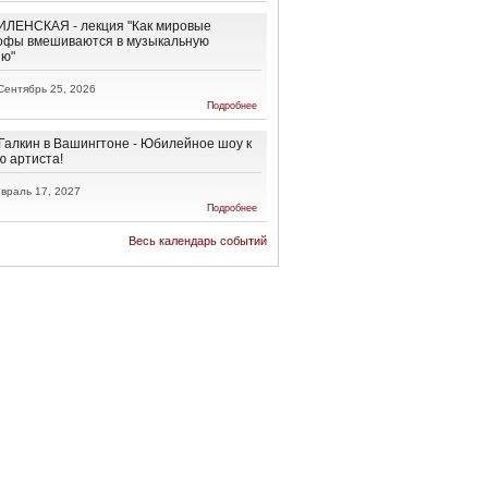
Ненависти
и
ЛЕНСКАЯ - лекция "Как мировые
Обратно!
офы вмешиваются в музыкальную
ию"
Сентябрь 25, 2026
о АННА
Подробнее
ВИЛЕНСКАЯ
- лекция "Как
мировые
Галкин в Вашингтоне - Юбилейное шоу к
катастрофы
ю артиста!
вмешиваются
в
враль 17, 2027
музыкальную
о Максим
Подробнее
эволюцию"
Галкин в
Вашингтоне
Весь календарь событий
-
Юбилейное
шоу к 50-
летию
артиста!