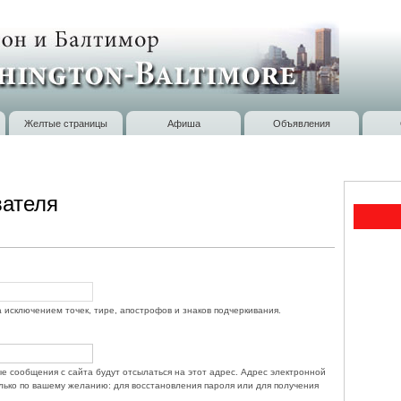
Перейти к
основному
содержанию
Желтые страницы
Афиша
Объявления
вателя
 исключением точек, тире, апострофов и знаков подчеркивания.
е сообщения с сайта будут отсылаться на этот адрес. Адрес электронной
олько по вашему желанию: для восстановления пароля или для получения