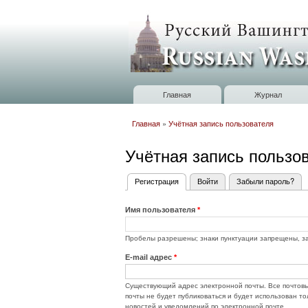
Russian
Washington
Baltimore
Главная
Журнал
Главное меню
Главная
»
Учётная запись пользователя
Вы здесь
Учётная запись пользо
Регистрация
(активная вкладка)
Войти
Забыли пароль?
Главные вкладки
Имя пользователя
*
Пробелы разрешены; знаки пунктуации запрещены, за
E-mail адрес
*
Существующий адрес электронной почты. Все почтовы
почты не будет публиковаться и будет использован т
новостей и уведомлений по электронной почте.