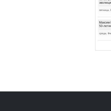
эволюц
пятница, 
Максим 
50-лети
среда, Фе