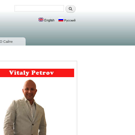
Поиск
Форма поиска
English
Русский
Языки
О Сайте