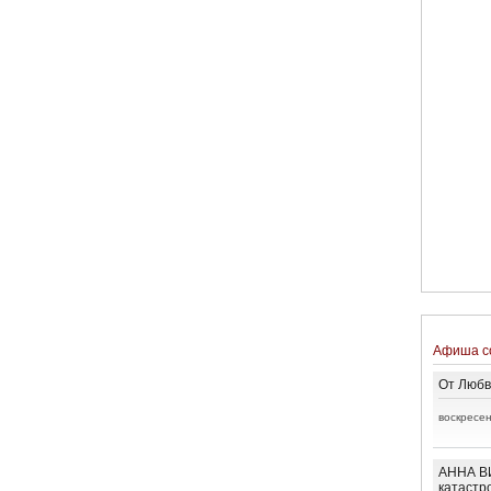
Афиша с
От Любв
воскресен
АННА ВИ
катастр