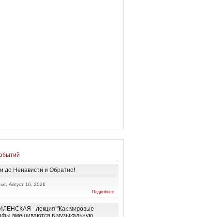
обытий
и до Ненависти и Обратно!
ье, Август 16, 2026
о От
Подробнее
Любви до
Ненависти
и
ЛЕНСКАЯ - лекция "Как мировые
Обратно!
офы вмешиваются в музыкальную