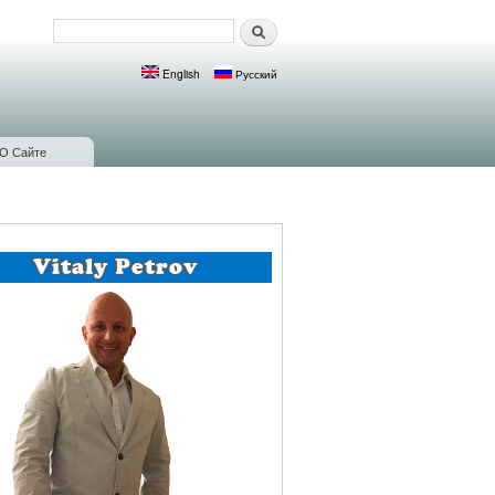
Поиск
Форма поиска
English
Русский
Языки
О Сайте