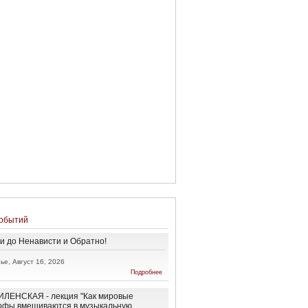
обытий
и до Ненависти и Обратно!
ье, Август 16, 2026
о От
Подробнее
Любви до
Ненависти
и
ЛЕНСКАЯ - лекция "Как мировые
Обратно!
офы вмешиваются в музыкальную