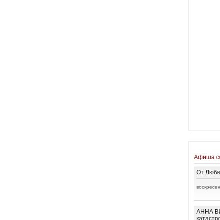
Афиша с
От Любв
воскресен
АННА ВИ
катастр