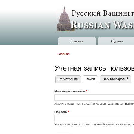
Russian
Washington
Baltimore
Главная
Журнал
Главное меню
Главная
Вы здесь
Учётная запись пользо
Регистрация
Войти
(активная вкладка)
Забыли пароль?
Главные вкладки
Имя пользователя
*
Укажите ваше имя на сайте Russian Washington Baltim
Пароль
*
Укажите пароль, соответствующий вашему имени пол