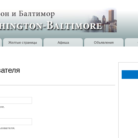
Перейти к
основному
содержанию
Желтые страницы
Афиша
Объявления
вателя
ore.
ьзователя.