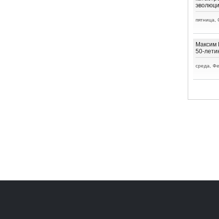
эволюц
пятница, 
Максим 
50-лети
среда, Фе