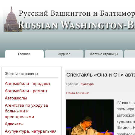
П
о
Russian
с
Washington
Baltimore
Главная
Журнал
Желтые страницы
Главное меню
Желтые страницы
Спектакль «Она и Он» авт
Автомобили - продажа
Рубрика:
Культура
Автомобили - ремонт
Ольга Криченко
Автошколы
27 июня в
Агентства по уходу за
премьера
больными и
авторског
престарелыми
художест
Адвокаты
Шамиль 
Акупунктура, натуральная
професси