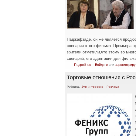
Наджафзаде, он же является продю
сценария этого фильма. Премьера п
зрители отметили,что этому во мно
сценарий, его адаптация для фильма,
о Несожжённые письма Эйншт
Подробнее
Войдите
или
зарегистриру
Торговые отношения с Рос
Рубрика:
Это интересно
Реклама