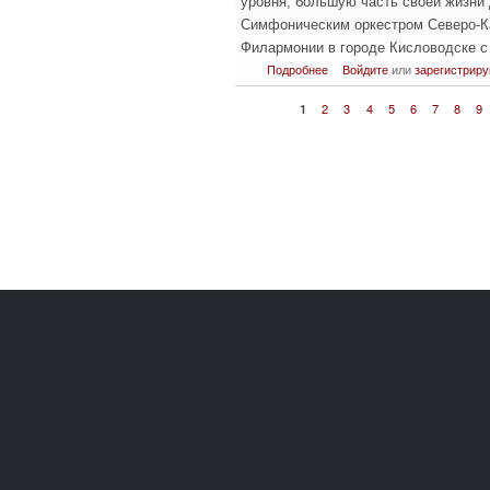
уровня, большую часть своей жизн
Симфоническим оркестром Северо-К
Филармонии в городе Кисловодске с 
о Вечер памяти и вир
Подробнее
Войдите
или
зарегистриру
1
2
3
4
5
6
7
8
9
Страницы