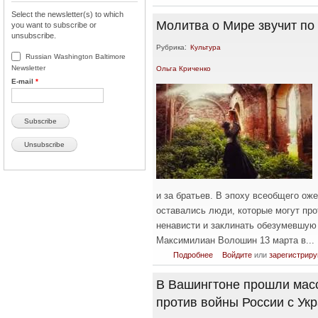
Select the newsletter(s) to which
Молитва о Мире звучит по
you want to subscribe or
unsubscribe.
Рубрика:
Культура
Russian Washington Baltimore
Ольга Криченко
Newsletter
E-mail
*
и за братьев. В эпоху всеобщего ож
оставались люди, которые могут про
ненависти и заклинать обезумевшую
Максимилиан Волошин 13 марта в...
о Молитва о Мире звучит по в
Подробнее
Войдите
или
зарегистриру
В Вашингтоне прошли мас
против войны России с Ук