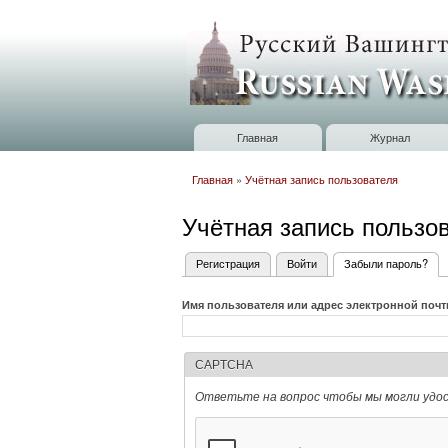
Russian
Washington
Baltimore
Главная
Журнал
Главное меню
Главная
»
Учётная запись пользователя
Вы здесь
Учётная запись пользо
Регистрация
Войти
Забыли пароль?
(ак
Главные вкладки
Имя пользователя или адрес электронной поч
CAPTCHA
Ответьте на вопрос чтобы мы могли удо