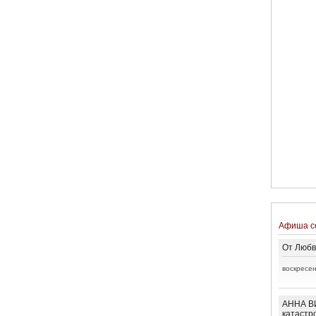
Афиша с
От Любв
воскресен
АННА ВИ
катастр