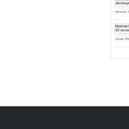
эволюц
пятница, 
Максим 
50-лети
среда, Фе