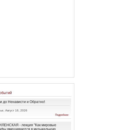
обытий
и до Ненависти и Обратно!
ье, Август 16, 2026
о От
Подробнее
Любви до
Ненависти
и
ЛЕНСКАЯ - лекция "Как мировые
Обратно!
офы вмешиваются в музыкальную