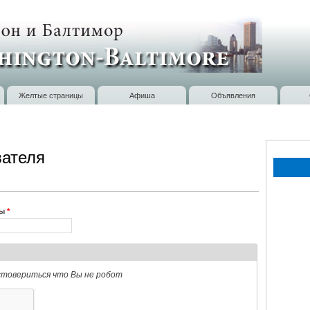
Перейти к
основному
содержанию
Желтые страницы
Афиша
Объявления
вателя
тивная вкладка)
ты
*
стовериться что Вы не робот