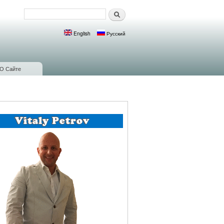
Поиск
Форма поиска
English
Русский
Языки
О Сайте