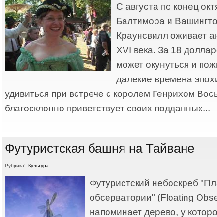
С августа по конец ок
Балтимора и Вашингтон
Краунсвилл оживает а
XVI века. За 18 долл
может окунуться и пож
далекие времена эпох
удивиться при встрече с королем Генрихом Вос
благосклонно приветствует своих подданных...
Футуристская башня на Тайване
Рубрика:
Культура
Футуристский небоскреб "П
обсерватории" (Floating Obse
напоминает дерево, у котор