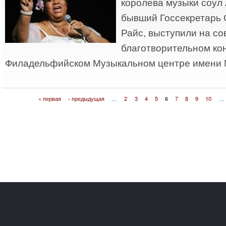
королева музыки соул
бывший Госсекретарь
Райс, выступили на с
благотворительном ко
Филадельфийском Музыкальном центре имени 
« первая
‹ предыдущая
…
2
3
4
5
6
7
8
9
10
…
Страницы