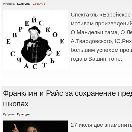
Рубрика:
Культура
Событие
Спектакль «Еврейское 
мотивам произведений 
О.Мандельштама, О.Ле
А.Твардовского, Ю.Рих
большим успехом прош
года в Вашингтоне.
Франклин и Райс за сохранение пре
школах
Рубрика:
Культура
27 июля две знаменит