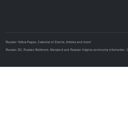
Russian Yellow Pages, Calendar of Events, Articles and more!
Russian DC, Russian Baltimore, Maryland and Russian Virginia community information. C