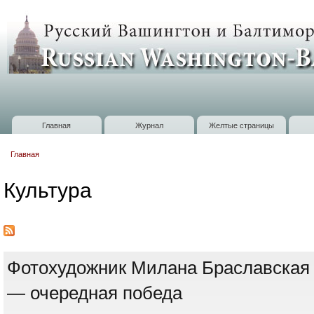
П
о
Russian
с
Washington
Baltimore
Главная
Журнал
Желтые страницы
Главное меню
Главная
Вы здесь
Культура
Фотохудожник Милана Браславская
— очередная победа