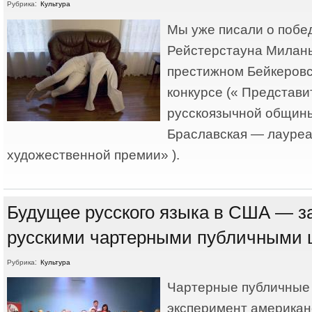
Рубрика:
Культура
Мы уже писали о побе
Рейстерстауна Миланы
престижном Бейкеров
конкурсе (« Представ
русскоязычной общин
Браславская — лауреа
художественной премии» ).
Будущее русского языка в США — за
русскими чартерными публичными 
Рубрика:
Культура
Чартерные публичные
эксперимент американ