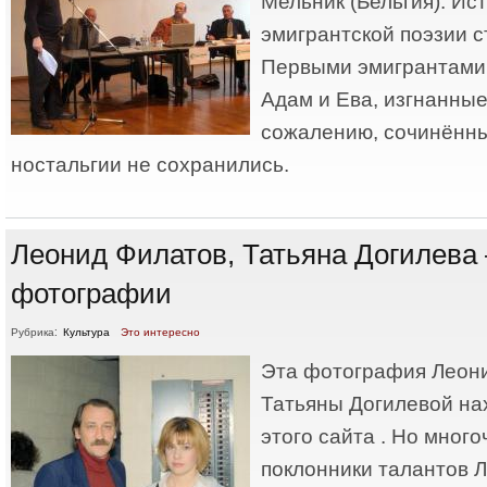
Мельник (Бельгия). Ис
эмигрантской поэзии ст
Первыми эмигрантами 
Адам и Ева, изгнанные
сожалению, сочинённы
ностальгии не сохранились.
Леонид Филатов, Татьяна Догилева
фотографии
Рубрика:
Культура
Это интересно
Эта фотография Леон
Татьяны Догилевой на
этого сайта . Но мног
поклонники талантов 