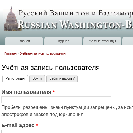
П
о
Russian
с
Washington
Baltimore
Главная
Журнал
Желтые страницы
Главное меню
Главная
»
Учётная запись пользователя
Вы здесь
Учётная запись пользователя
Регистрация
(активная вкладка)
Войти
Забыли пароль?
Главные вкладки
Имя пользователя
*
Пробелы разрешены; знаки пунктуации запрещены, за искл
апострофов и знаков подчеркивания.
E-mail адрес
*