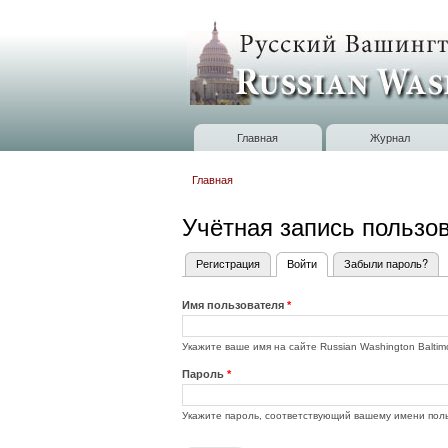
Russian
Washington
Baltimore
Главная
Журнал
Главное меню
Главная
Вы здесь
Учётная запись пользо
Регистрация
Войти
(активная вкладка)
Забыли пароль?
Главные вкладки
Имя пользователя
*
Укажите ваше имя на сайте Russian Washington Baltim
Пароль
*
Укажите пароль, соответствующий вашему имени пол