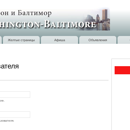
Перейти к
основному
содержанию
Желтые страницы
Афиша
Объявления
вателя
ore.
ьзователя.