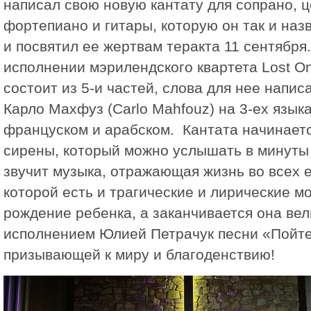
написал свою новую кантату для сопрано, ц
фортепиано и гитары, которую он так и наз
и посвятил ее жертвам теракта 11 сентября
исполнении мэрилендского квартета Lost On
состоит из 5-и частей, слова для нее напис
Карло Махфуз (Carlo Mahfouz) на 3-ех языка
француском и арабском. Кантата начинаетс
сирены, который можно услышать в минуты
звучит музыка, отражающая жизнь во всех е
которой есть и трагические и лирические м
рождение ребенка, а заканчивается она ве
исполнением Юлией Петрачук песни «Пойте
призывающей к миру и благоденствию!