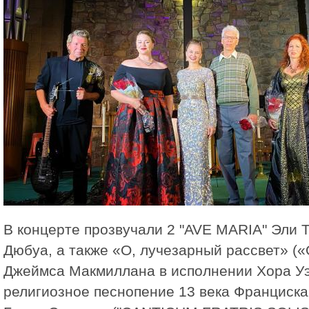
В концерте прозвучали 2 "AVE MARIA" Эли 
Дюбуа, а также «О, лучезарный рассвет» («
Джеймса Макмиллана в исполнении Хора Уэс
религиозное песнопение 13 века Франциска