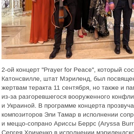
2-ой концерт "Prayer for Peace", который со
Катонсвилле, штат Мэриленд, был посвящен
жертвам теракта 11 сентября, но также и па
из-за разгоревшегося вооруженного конфл
и Украиной. В программе концерта прозвуч
композиторов Эли Тамар в исполнении соп
и меццо-сопрано Ариссы Беррс (Aryssa Burrs
Сергея Хриченко в исполнении мэрилендског