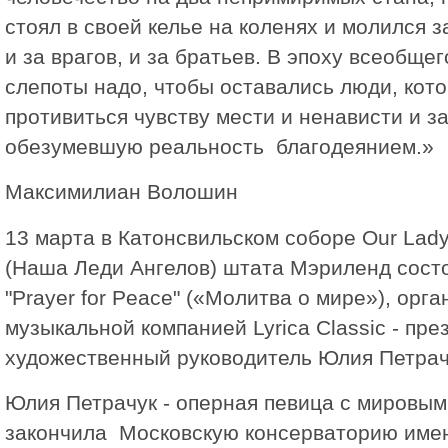
стоял в своей келье на коленях и молился 
и за врагов, и за братьев. В эпоху всеобще
слепоты надо, чтобы оставались люди, кот
противиться чувству мести и ненависти и з
обезумевшую реальность благодеянием.»
Максимилиан Волошин
13 марта в Катонсвильском соборе Our Lady
(Наша Леди Ангелов) штата Мэриленд состо
"Prayer for Peace" («Молитва о мире»), орг
музыкальной компанией Lyrica Classic - пре
художественный руководитель Юлия Петрач
Юлия Петрачук - оперная певица с мировым
закончила Московскую консерваторию имен