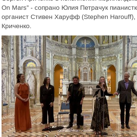
On Mars” - сопрано Юлия Петрачук пианист
органист Стивен Харуфф (Stephen Harouff),
Криченко.