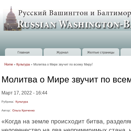
П
о
Russian
с
Washington
Baltimore
Главная
Журнал
Желтые страницы
Главное меню
Home
»
Культура
»
Молитва о Мире звучит по всему Миру!
Вы здесь
Молитва о Мире звучит по все
Март 17, 2022 - 16:44
Рубрика:
Культура
Автор:
Ольга Криченко
«Когда на земле происходит битва, раздел
человечество на два непримиримых стана, н