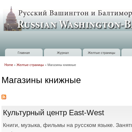
П
о
Russian
с
Washington
Baltimore
Главная
Журнал
Желтые страницы
Главное меню
Home
»
Желтые страницы
»
Магазины книжные
Вы здесь
Магазины книжные
Культурный центр East-West
Книги, музыка, фильмы на русском языке. Занят