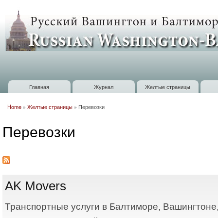
П
о
Russian
с
Washington
Baltimore
Главная
Журнал
Желтые страницы
Главное меню
Home
»
Желтые страницы
»
Перевозки
Вы здесь
Перевозки
AK Movers
Транспортные услуги в Балтиморе, Вашингтоне