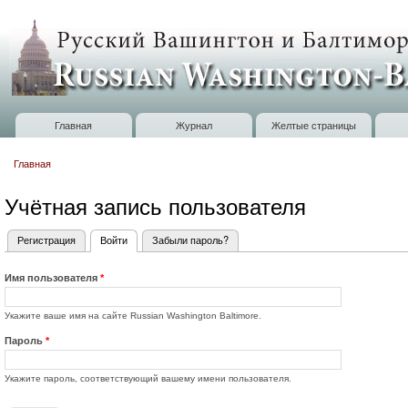
П
о
Russian
с
Washington
Baltimore
Главная
Журнал
Желтые страницы
Главное меню
Главная
Вы здесь
Учётная запись пользователя
Регистрация
Войти
(активная вкладка)
Забыли пароль?
Главные вкладки
Имя пользователя
*
Укажите ваше имя на сайте Russian Washington Baltimore.
Пароль
*
Укажите пароль, соответствующий вашему имени пользователя.