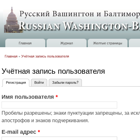
П
о
Russian
с
Washington
Baltimore
Главная
Журнал
Желтые страницы
Главное меню
Главная
»
Учётная запись пользователя
Вы здесь
Учётная запись пользователя
Регистрация
(активная вкладка)
Войти
Забыли пароль?
Главные вкладки
Имя пользователя
*
Пробелы разрешены; знаки пунктуации запрещены, за искл
апострофов и знаков подчеркивания.
E-mail адрес
*