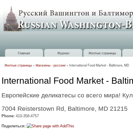
П
о
Russian
с
Washington
Baltimore
Главная
Журнал
Желтые страницы
Главное меню
Желтые страницы
»
Магазины - русские
»
International Food Market - Baltimore, MD
Вы здесь
International Food Market - Balt
Европейские деликатесы со всего мира! Ку
7004 Reisterstown Rd, Baltimore, MD 21215
Phone:
410-358-4757
Поделиться: