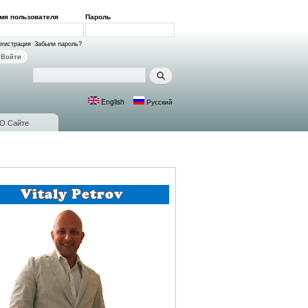
мя пользователя
*
Пароль
*
ход на сайт
егистрация
Забыли пароль?
Поиск
Форма поиска
English
Русский
Языки
О Сайте