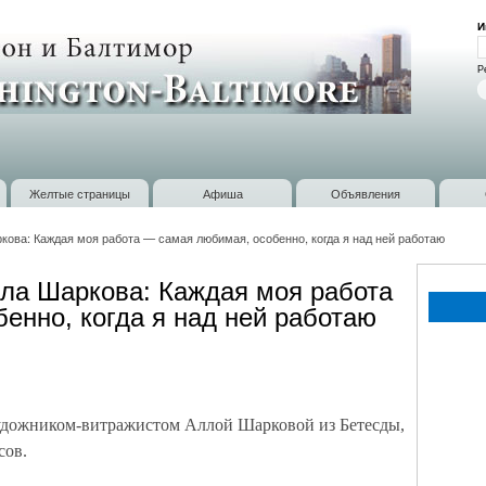
Перейти к
И
основному
В
содержанию
Р
Желтые страницы
Афиша
Объявления
кова: Каждая моя работа — самая любимая, особенно, когда я над ней работаю
ла Шaркова: Каждая моя работа
енно, когда я над ней работаю
художником-витражистом Аллой Шaрковой из Бетесды,
сов.