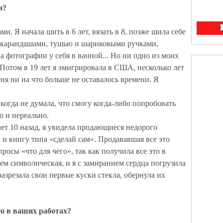
и?
и. Я начала шить в 6 лет, вязать в 8, позже шила себе
а карандашами, тушью и шариковыми ручками,
а фотографии у себя в ванной... Но ни одно из моих
 Потом в 19 лет я эмигрировала в США
, несколько лет
еня ни на что больше не оставалось времени.
Я
икогда не думала, что смогу когда-либо попробовать
о и нереально.
ет 10 назад, я увидела продающиеся недорого
 и книгу типа «сделай сам». Продававшая все это
росы «что для чего», так как получила все это в
чем символическая, и я с замиранием сердца погрузила
разрезала свои первые куски стекла, обернула их
о в ваших работах?