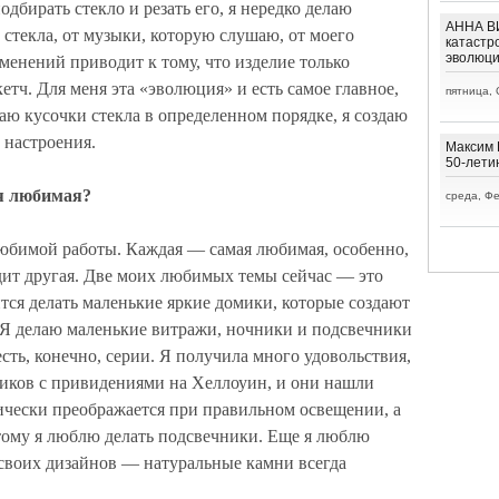
одбирать стекло и резать его, я нередко делаю
АННА ВИ
 стекла, от музыки, которую слушаю, от моего
катастр
эволюц
менений приводит к тому, что изделие только
тч. Для меня эта «эволюция» и есть самое главное,
пятница, 
ваю кусочки стекла в определенном порядке, я создаю
 настроения.
Максим 
50-лети
я любимая?
среда, Фе
любимой работы. Каждая — самая любимая, особенно,
одит другая. Две моих любимых темы сейчас — это
тся делать маленькие яркие домики, которые создают
Я делаю маленькие витражи, ночники и подсвечники
есть, конечно, серии. Я получила много удовольствия,
миков с привидениями на Хеллоуин, и они нашли
ически преображается при правильном освещении, а
тому я люблю делать подсвечники. Еще я люблю
т своих дизайнов — натуральные камни всегда