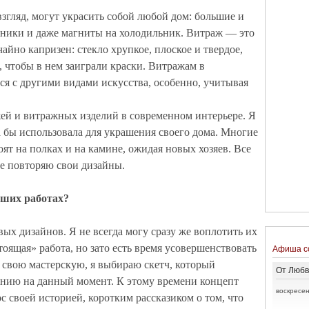
згляд, могут украсить собой любой дом: большие и
чники и даже магниты на холодильник. Витраж — это
айно капризен: стекло хрупкое, плоское и твердое,
 чтобы в нем заиграли краски. Витражам в
ся с другими видами искусства, особенно, учитывая
жей и витражных изделий в современном интерьере. Я
а бы использовала для украшения своего дома. Многие
оят на полках и на камине, ожидая новых хозяев. Все
не повторяю свои дизайны.
аших работах?
ых дизайнов. Я не всегда могу сразу же воплотить их
стоящая» работа, но зато есть время усовершенствовать
Афиша с
в свою мастерскую, я выбираю скетч, который
От Любв
ению на данный момент. К этому времени концепт
воскресен
ос своей историей, коротким рассказиком о том, что