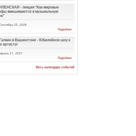
Ненависти
и
ЛЕНСКАЯ - лекция "Как мировые
Обратно!
офы вмешиваются в музыкальную
ию"
Сентябрь 25, 2026
о АННА
Подробнее
ВИЛЕНСКАЯ
- лекция "Как
мировые
Галкин в Вашингтоне - Юбилейное шоу к
катастрофы
ю артиста!
вмешиваются
в
враль 17, 2027
музыкальную
о Максим
Подробнее
эволюцию"
Галкин в
Вашингтоне
Весь календарь событий
-
Юбилейное
шоу к 50-
летию
артиста!