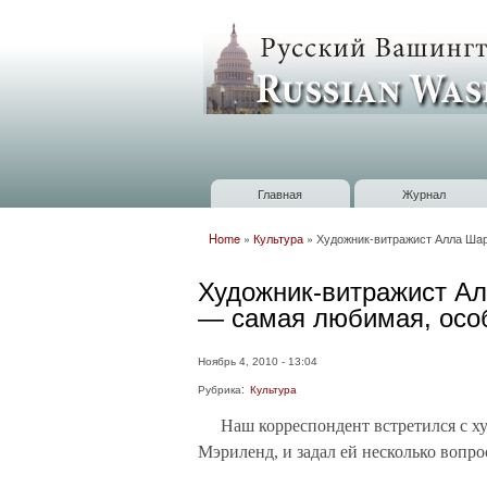
Russian
Washington
Baltimore
Главная
Журнал
Главное меню
Home
»
Культура
»
Художник-витражист Алла Шaр
Вы здесь
Художник-витражист Ал
— самая любимая, особ
Ноябрь 4, 2010 - 13:04
Рубрика:
Культура
Наш корреспондент встретился с 
Мэриленд, и задал ей несколько вопро