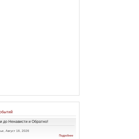
обытий
и до Ненависти и Обратно!
ье, Август 16, 2026
о От
Подробнее
Любви до