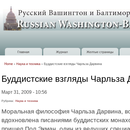
П
о
Russian
с
Washington
Baltimore
Главная
Журнал
Желтые страницы
Главное меню
Home
»
Наука и техника
»
Буддистские взгляды Чарльза Дарвина
Вы здесь
Буддистские взгляды Чарльза
Март 31, 2009 - 10:56
Рубрика:
Наука и техника
Моральная философия Чарльза Дарвина, в
вдохновлена писаниями буддистских монахо
пришел Пол Экман, один из ведущих специа