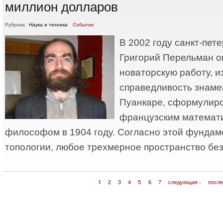
миллион долларов
Рубрика:
Наука и техника
Событие
В 2002 году санкт-пет
Григорий Перельман о
новаторскую работу, и
справедливость знаме
Пуанкаре, сформулир
французским математи
философом в 1904 году. Согласно этой фундам
топологии, любое трехмерное пространство бе
1
2
3
4
5
6
7
следующая ›
после
Страницы