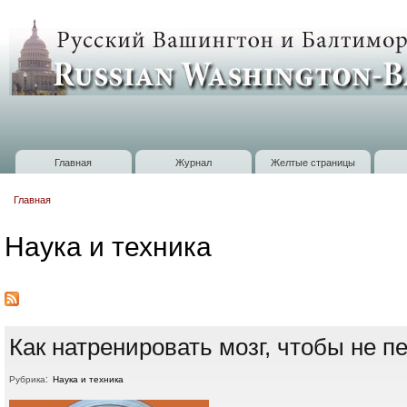
П
о
Russian
с
Washington
Baltimore
Главная
Журнал
Желтые страницы
Главное меню
Главная
Вы здесь
Наука и техника
Как натренировать мозг, чтобы не п
Рубрика:
Наука и техника