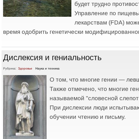
будет трудно противо
Управление по пищевы
лекарствам (FDA) мож
время одобрить генетически модифицированног
Дислексия и гениальность
Рубрика:
Здоровье
Наука и техника
О том, что многие гении — лев
Также отмечено, что многие ге
называемой "словесной слепото
При дислексии люди испытываю
обучении чтению и письму.