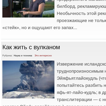
билборд, рекламирую
Необычность этой рекл
проезжающие не тольк
«стейк», но и ощущают его запах...
Как жить с вулканом
Рубрика:
Наука и техника
Это интересно
Извержение исландско
труднопроизносимым 
Эйяфьятлайокудль (чт
попытайтесь разбить на
яфь-ят-лайо-кудль; в д
транслитерации — с н