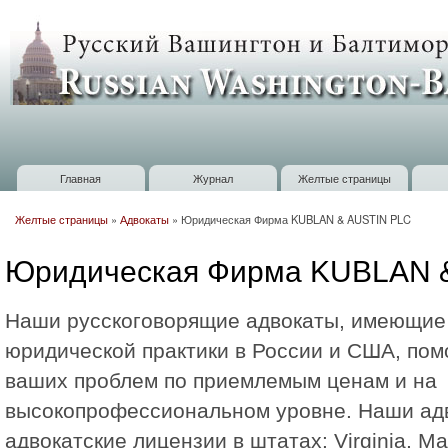
П
о
Russian
с
Washington
Baltimore
Главная
Журнал
Желтые страницы
Главное меню
Желтые страницы
»
Адвокаты
»
Юридическая Фирма KUBLAN & AUSTIN PLC
Вы здесь
Юридическая Фирма KUBLAN 
Наши русскоговорящие адвокаты, имеющие
юридической практики в России и США, пом
ваших проблем по приемлемым ценам и на
высокопрофессиональном уровне. Наши ад
адвокатские лицензии в штатах: Virginia, Ma