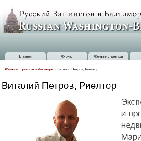
П
о
Russian
с
Washington
Baltimore
Главная
Журнал
Желтые страницы
Главное меню
Желтые страницы
»
Риэлторы
»
Виталий Петров, Риелтор
Вы здесь
Виталий Петров, Риелтор
Эксп
и пр
недв
Мэри