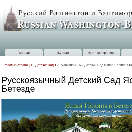
П
о
Russian
с
Washington
Baltimore
Главная
Журнал
Желтые страницы
Главное меню
Желтые страницы
»
Детские сады
»
Русскоязычный Детский Сад Ясная Поляна в Б
Вы здесь
Русскоязычный Детский Сад Я
Бетезде