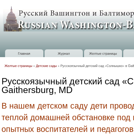
П
о
Russian
с
Washington
Baltimore
Главная
Журнал
Желтые страницы
Главное меню
Желтые страницы
»
Детские сады
»
Русскоязычный детский сад «Солнышко» в Gait
Вы здесь
Русскоязычный детский сад «
Gaithersburg, MD
В нашем детском саду дети пров
теплой домашней обстановке под
опытных воспитателей и педагогов