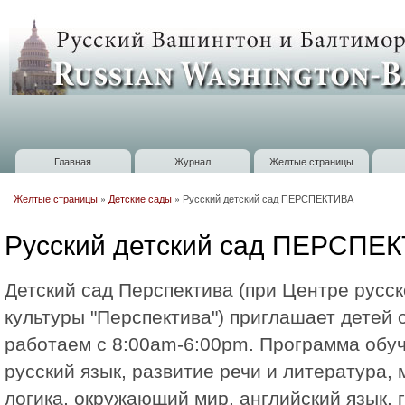
П
о
Russian
с
Washington
Baltimore
Главная
Журнал
Желтые страницы
Главное меню
Желтые страницы
»
Детские сады
»
Русский детский сад ПЕРСПЕКТИВА
Вы здесь
Русский детский сад ПЕРСПЕ
Детский сад Перспектива (при Центре русск
культуры "Перспектива") приглашает детей о
работаем с 8:00am-6:00pm. Программа обуч
русский язык, развитие речи и литература,
логика, окружающий мир, английский язык, 