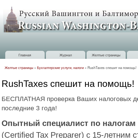
П
о
Russian
с
Washington
Baltimore
Главная
Журнал
Желтые страницы
Главное меню
Желтые страницы
»
Бухгалтерские услуги, налоги
»
RushTaxes спешит на помощь!
Вы здесь
RushTaxes спешит на помощь!
БЕСПЛАТНАЯ проверка Ваших налоговых д
последние 3 года!
Опытный специалист по налогам
(Certified Tax Preparer) с 15-летним 