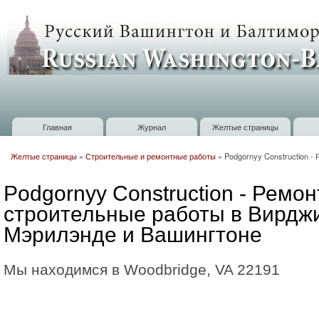
П
о
Russian
с
Washington
Baltimore
Главная
Журнал
Желтые страницы
Главное меню
Желтые страницы
»
Строительные и ремонтные работы
»
Podgornyy Construction 
Вы здесь
Podgornyy Construction - Ремон
строительные работы в Вирдж
Мэрилэнде и Вашингтоне
Мы находимся в Woodbridge, VA 22191