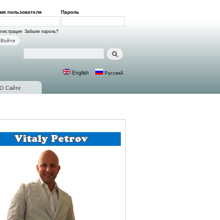
мя пользователя
*
Пароль
*
ход на сайт
егистрация
Забыли пароль?
Поиск
Форма поиска
English
Русский
Языки
О Сайте