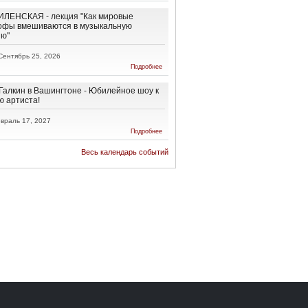
Ненависти
и
ЛЕНСКАЯ - лекция "Как мировые
Обратно!
офы вмешиваются в музыкальную
ию"
Сентябрь 25, 2026
о АННА
Подробнее
ВИЛЕНСКАЯ
- лекция "Как
мировые
Галкин в Вашингтоне - Юбилейное шоу к
катастрофы
ю артиста!
вмешиваются
в
враль 17, 2027
музыкальную
о Максим
Подробнее
эволюцию"
Галкин в
Вашингтоне
Весь календарь событий
-
Юбилейное
шоу к 50-
летию
артиста!