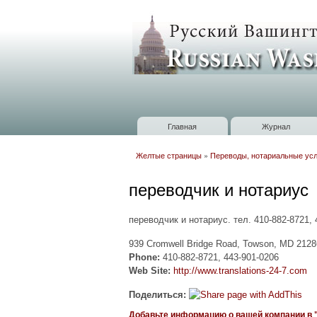
Russian
Washington
Baltimore
Главная
Журнал
Главное меню
Желтые страницы
»
Переводы, нотариальные усл
Вы здесь
переводчик и нотариус
переводчик и нотариус. тел. 410-882-8721, 
939 Сromwell Bridge Road, Towson, MD 2128
Phone:
410-882-8721, 443-901-0206
Web Site:
http://www.translations-24-7.com
Поделиться:
Добавьте информацию о вашей компании в "