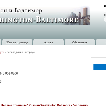
Перейти к
И
основному
В
содержанию
Р
Желтые страницы
Афиша
Объявления
уги
»
переводчик и нотариус
443-901-0206
6
Желтые страницы" Russian Washington Baltimore - бесплатно!