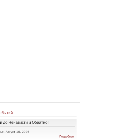
обытий
и до Ненависти и Обратно!
ье, Август 16, 2026
о От
Подробнее
Любви до