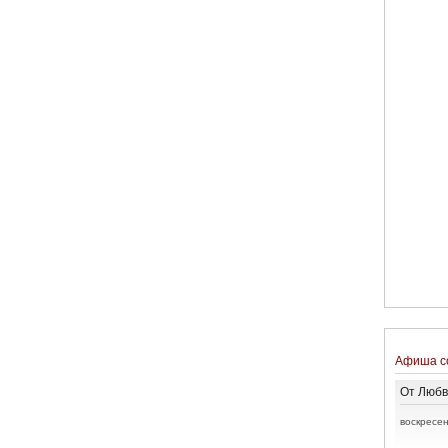
Афиша с
От Любв
воскресен