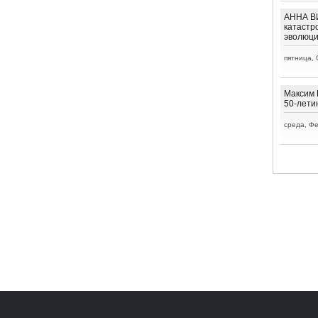
АННА ВИ
катастр
эволюц
пятница, 
Максим 
50-лети
среда, Фе