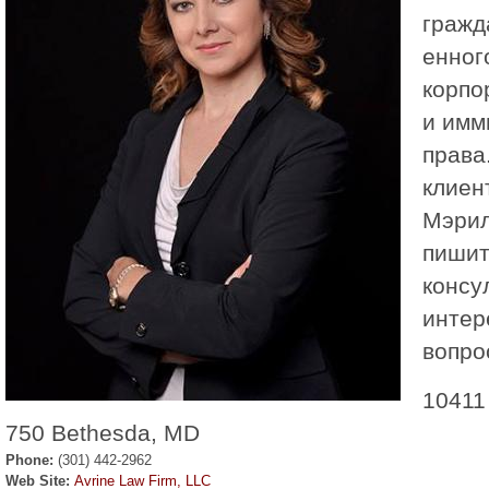
гражд
енног
корпо
и имм
права
клиен
Мэрил
пишит
консу
интер
вопро
10411 
750 Bethesda, MD
Phone:
(301) 442-2962
Web Site:
Avrine Law Firm, LLC