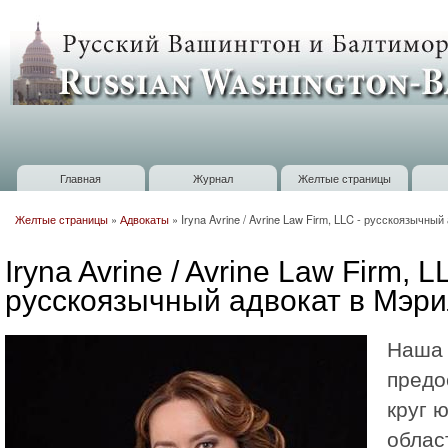
П
о
Russian
с
Washington
Baltimore
Главная
Журнал
Желтые страницы
Главное меню
Желтые страницы
»
Адвокаты
»
Iryna Avrine / Avrine Law Firm, LLC - русскоязычны
Вы здесь
Iryna Avrine / Avrine Law Firm, L
русскоязычный адвокат в Мэр
Наша
предо
круг 
облас