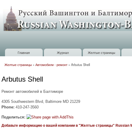
П
о
Russian
с
Washington
Baltimore
Главная
Журнал
Желтые страницы
Главное меню
Желтые страницы
»
Автомобили - ремонт
»
Arbutus Shell
Вы здесь
Arbutus Shell
Ремонт автомобилей в Балтиморе
4305 Southwestern Blvd, Baltimore MD 21229
Phone:
410-247-3560
Поделиться:
Добавьте информацию о вашей компании в "Желтые страницы" Russian Wa