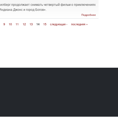
Спилберг продолжает снимать четвертый фильм о приключениях
ндиана Джонс и город Богов».
о Новый
Подробнее
фильм
об
9
10
11
12
13
14
15
следующая ›
последняя »
Индиане
Джонсе