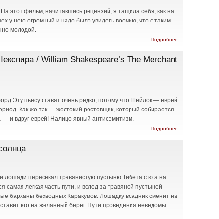
На этот фильм, начитавшись рецензий, я тащила себя, как на
пех у него огромный и надо было увидеть воочию, что с таким
нно молодой.
о
Подробнее
Отпетые
/
експира / William Shakespeare’s The Merchant
Superbad
(***)
рд Эту пьесу ставят очень редко, потому что Шейлок — еврей.
период. Как же так — жестокий ростовщик, который собирается
а — и вдруг еврей! Налицо явный антисемитизм.
о
Подробнее
“Венецианский
купец” Уильяма
 солнца
Шекспира /
William
Shakespeare’s
The Merchant of
Venice ( ****)
ой лошади пересекал травянистую пустыню Тибета с юга на
ся самая легкая часть пути, и вслед за травяной пустыней
ные барханы безводных Каракумов. Лошадку всадник сменит на
оставит его на желанный берег. Пути проведения неведомы