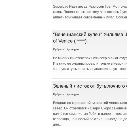
Superbad Идет везде Режиссер Грег Моттола 
казнь. Пошла только потому, что кассовый ус
аппетитом хавает современный пипл. Особе
“Венецианский купец” Уильяма Ш
of Venice ( ****)
Рубрика:
Культура
Во многих кинотеатрах Режиссер Майкл Рэдфо
И в кино ее экранизировали только в немой 
за неуплату вырезать из должника фунт мяс
Зеленый листок от бутылочного
Рубрика:
Культура
Всадник на коренастой, мохнатой монгольск
север. Он стремился к Озеру. Скоро закончит
начнётся каменистая Гоби, и далее — песча
верблюда, но и белый бактриан никогда не д
для...