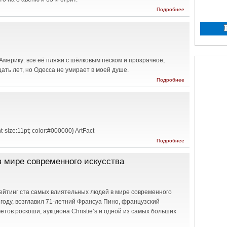
о
Подробнее
Письма
Санта-
Клаусу
Америку: все её пляжи с шёлковым песком и прозрачное,
ать лет, но Одесса не умирает в моей душе.
о Одесса в
Подробнее
Вашингтоне
t-size:11pt; color:#000000} ArtFact
о
Подробнее
Арт-
Факт
 мире современного искусства
рейтинг ста самых влиятельных людей в мире современного
м году, возглавил 71-летний Франсуа Пино, французский
тов роскоши, аукциона Christie’s и одной из самых больших