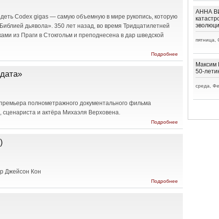
of the
Moon
АННА ВИ
(****)
идеть Codex gigas — самую объемную в мире рукопись, которую
катастр
эволюц
Библией дьявола». 350 лет назад, во время Тридцатилетней
ами из Праги в Стокгольм и преподнесена в дар шведской
пятница, 
о
Подробнее
Уникальная
Максим 
книга на
50-лети
лдата»
выставке в
Праге
среда, Фе
ь премьера полнометражного документального фильма
 сценариста и актёра Михаэля Верховена.
о
Подробнее
Разоблачение
«неизвестного
)
солдата»
сер Джейсон Кон
о
Подробнее
Пошли
пулю /
Send a
Bullet
(*****)