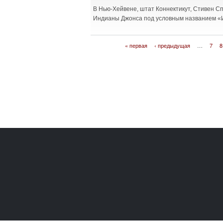
В Нью-Хейвене, штат Коннектикут, Стивен 
Индианы Джонса под условным названием «И
« первая
‹ предыдущая
…
7
8
Страницы