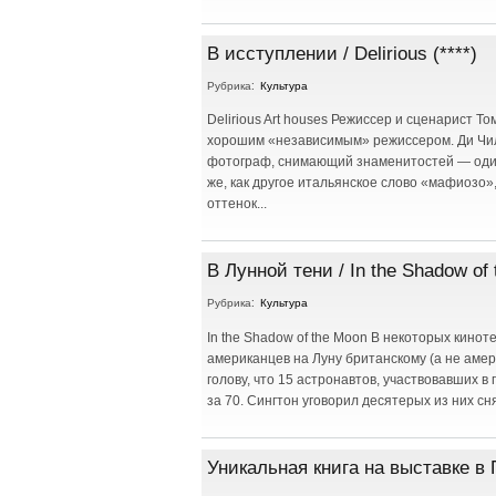
В исступлении / Delirious (****)
Рубрика:
Культура
Delirious Art houses Режиссер и сценарист 
хорошим «независимым» режиссером. Ди Чил
фотограф, снимающий знаменитостей — один 
же, как другое итальянское слово «мафиозо
оттенок...
В Лунной тени / In the Shadow of 
Рубрика:
Культура
In the Shadow of the Moon В некоторых кино
американцев на Луну британскому (а не амер
голову, что 15 астронавтов, участвовавших 
за 70. Сингтон уговорил десятерых из них сн
Уникальная книга на выставке в 