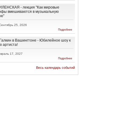
Ненависти
и
ЛЕНСКАЯ - лекция "Как мировые
Обратно!
офы вмешиваются в музыкальную
ию"
Сентябрь 25, 2026
о АННА
Подробнее
ВИЛЕНСКАЯ
- лекция "Как
мировые
Галкин в Вашингтоне - Юбилейное шоу к
катастрофы
ю артиста!
вмешиваются
в
враль 17, 2027
музыкальную
о Максим
Подробнее
эволюцию"
Галкин в
Вашингтоне
Весь календарь событий
-
Юбилейное
шоу к 50-
летию
артиста!