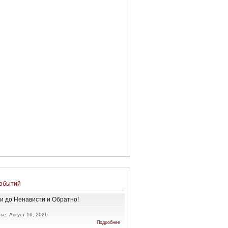
обытий
и до Ненависти и Обратно!
ье, Август 16, 2026
о От
Подробнее
Любви до