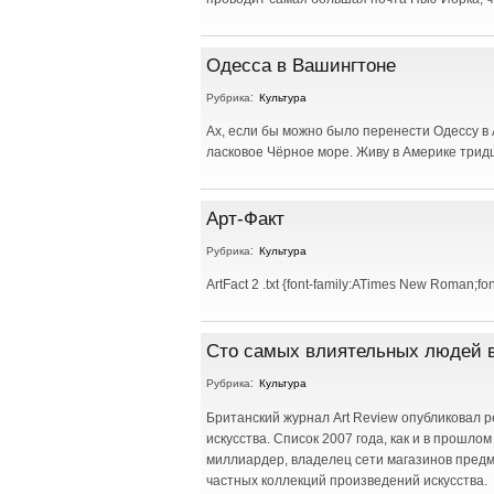
Одесса в Вашингтоне
Рубрика:
Культура
Ах, если бы можно было перенести Одессу в 
ласковое Чёрное море. Живу в Америке тридц
Арт-Факт
Рубрика:
Культура
ArtFact 2 .txt {font-family:ATimes New Roman;fon
Сто самых влиятельных людей в
Рубрика:
Культура
Британский журнал Art Review опубликовал 
искусства. Список 2007 года, как и в прошло
миллиардер, владелец сети магазинов предме
частных коллекций произведений искусства.