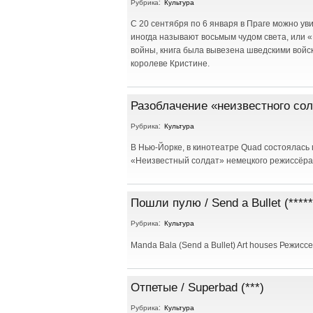
Рубрика:
Культура
С 20 сентября по 6 января в Праге можно ув
иногда называют восьмым чудом света, или «
войны, книга была вывезена шведскими войск
королеве Кристине.
Разоблачение «неизвестного со
Рубрика:
Культура
В Нью-Йорке, в кинотеатре Quad состоялас
«Неизвестный солдат» немецкого режиссёра,
Пошли пулю / Send a Bullet (*****
Рубрика:
Культура
Manda Bala (Send a Bullet) Art houses Режис
Отпетые / Superbad (***)
Рубрика:
Культура