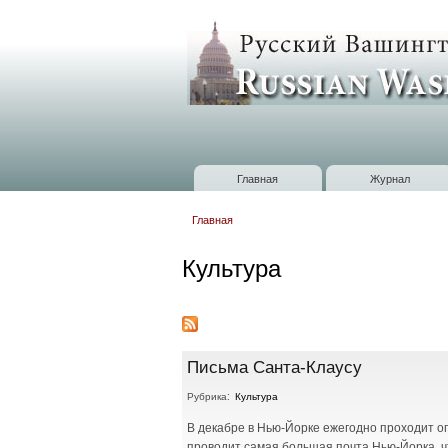
Russian
Washington
Baltimore
Главная
Журнал
Главное меню
Главная
Вы здесь
Культура
Письма Санта-Клаусу
Рубрика:
Культура
В декабре в Нью-Йорке ежегодно проходит 
проводит самая большая почта Нью-Йорка, чт