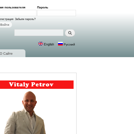
мя пользователя
*
Пароль
*
ход на сайт
егистрация
Забыли пароль?
Поиск
Форма поиска
English
Русский
Языки
О Сайте