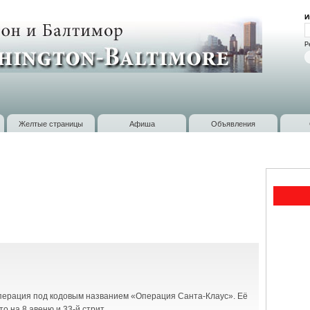
Перейти к
И
основному
В
содержанию
Р
Желтые страницы
Афиша
Объявления
операция под кодовым названием «Операция Санта-Клаус». Её
о на 8 авеню и 33-й стрит.