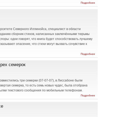
о Зеленый
Подробнее
листок от
бутылочного
солнца
рситете Северного Иллинойса, специалист в области
изданию сборник стихов, написанных заключёнными тюрьмы
споры: одни говорят, что книга будет способствовать лучшему
азывают опасение, что стихи могут вызвать сочувствие к
о Поэты из
Подробнее
Гуантанамо
трех семерок
 совместились три семерки (07-07-07), в Лиссабоне были
вертая семерка, то есть семь новых чудес, была отобрана
сылки текстового сообщения по мобильным телефонам.
о Семь
Подробнее
новых
чудес
се
света в
день
трех
семерок