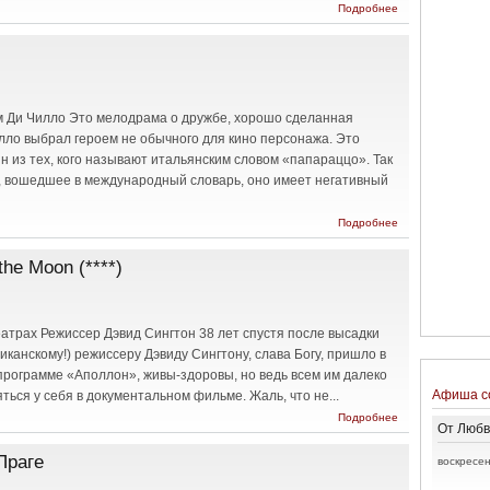
о Сто самых
Подробнее
влиятельных
людей в мире
современного
искусства
Том Ди Чилло Это мелодрама о дружбе, хорошо сделанная
ло выбрал героем не обычного для кино персонажа. Это
из тех, кого называют итальянским словом «папараццо». Так
», вошедшее в международный словарь, оно имеет негативный
о В
Подробнее
исступлении
/ Delirious
the Moon (****)
(****)
театрах Режиссер Дэвид Сингтон 38 лет спустя после высадки
иканскому!) режиссеру Дэвиду Сингтону, слава Богу, пришло в
в программе «Аполлон», живы-здоровы, но ведь всем им далеко
Афиша с
яться у себя в документальном фильме. Жаль, что не...
о В
Подробнее
От Любв
Лунной
тени /
Праге
In the
воскресен
Shadow