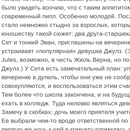
было увидеть воочию, что с таким аппетито
современный пипл. Особенно молодой. Пос
стало немножко стыдно за взрослых, котор
юношеству такой сюжет: два друга-старшек
Сет и тонкий Эван, приглашены на вечеринк
устраивает «популярная» девушка Джулз. (Э
Jules, возможно, в честь Жюль Верна, но п
Джулз.) У Сета есть замечательный план: у
вечеринке в дупель, чтобы они уже не сооб
совокупляются, и воспользоваться этим сч
Тем более что школа закончена, и на будущ
ехать в колледж. Туда неловко являться де
Замечу в скобках: дочь моего приятеля учит
Ее выбрали чем-то вроде ответственной по
первую же ночь к ней в комнату вломилась 