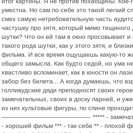
итог картины. Я не против похабщины. Кое-
уместна. Но сам по себе это такой легкий с
смех самую нетребовательную часть аудит
частушку про зятя, который мимо тещиного 
шутки? Что он ей там в окно просовывает и
такого рода шутки, как у этого зятя, и близ
фильма. И все время ощущаешь какую-то ж
общего замысла. Как будто седой, но ума 
хвастливо вспоминает, как в юности он лази
забор без билета... А когда думаешь, что в
голливудские дяди преподносят своих герое
замечательных, своих в доску парней, и уж
из них культовые фигуры, по спине проходит
——————————————- ***** - замечател
- хороший фильм *** - так себе ** - плохой 