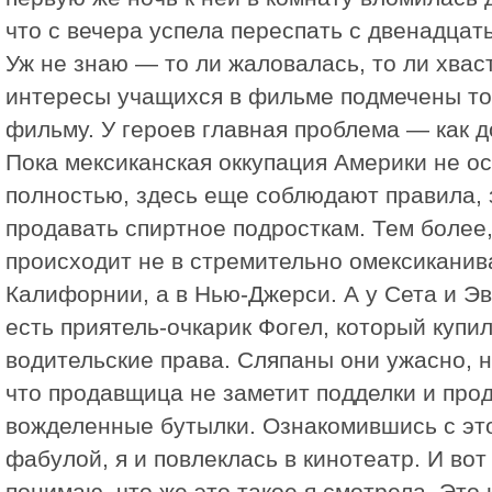
что с вечера успела переспать с двенадца
Уж не знаю — то ли жаловалась, то ли хваст
интересы учащихся в фильме подмечены то
фильму. У героев главная проблема — как д
Пока мексиканская оккупация Америки не о
полностью, здесь еще соблюдают правила
продавать спиртное подросткам. Тем более,
происходит не в стремительно омексикани
Калифорнии, а в Нью-Джерси. А у Сета и Эв
есть приятель-очкарик Фогел, который купи
водительские права. Сляпаны они ужасно, н
что продавщица не заметит подделки и про
вожделенные бутылки. Ознакомившись с эт
фабулой, я и повлеклась в кинотеатр. И вот
понимаю, что же это такое я смотрела. Это