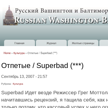
П
о
Russian
с
Washington
Baltimore
Главная
Журнал
Желтые страницы
Главное меню
Home
»
Культура
»
Отпетые / Superbad (***)
Вы здесь
Отпетые / Superbad (***)
Сентябрь 13, 2007 - 21:57
Рубрика:
Культура
Superbad Идет везде Режиссер Грег Моттол
начитавшись рецензий, я тащила себя, как 
только потому, что кассовый успех у него о