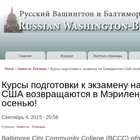
П
о
Russian
с
Washington
Baltimore
Главная
Журнал
Желтые страницы
Главное меню
Home
»
Новости, Реклама
»
Курсы подготовки к экзамену на Гражданство США воз
Вы здесь
Курсы подготовки к экзамену н
США возвращаются в Мэрилен
осенью!
Сентябрь 4, 2015 - 20:56
Рубрика:
Новости
Реклама
Baltimore City Community College (BCCC) о