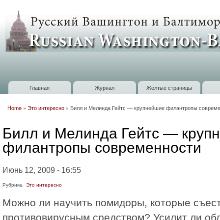
П
о
Russian
с
Washington
Baltimore
Главная
Журнал
Желтые страницы
Главное меню
Home
»
Это интересно
»
Билл и Мелинда Гейтс — крупнейшие филантропы соврем
Вы здесь
Билл и Мелинда Гейтс — круп
филантропы современности
Июнь 12, 2009 - 16:55
Рубрика:
Это интересно
Можно ли научить помидоры, которые съест
противовирусным средством? Усилит ли об