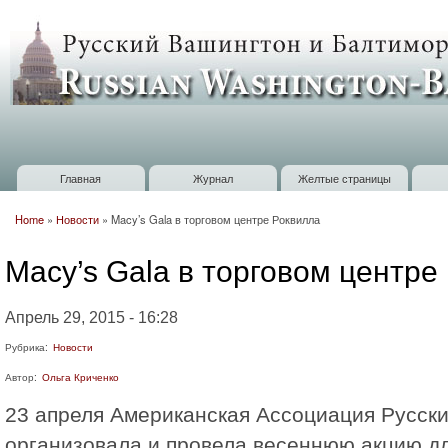
П
о
Russian
с
Washington
Baltimore
Главная
Журнал
Желтые страницы
Главное меню
Home
»
Новости
»
Macy’s Gala в торговом центре Роквилла
Вы здесь
Macy’s Gala в торговом центре
Апрель 29, 2015 - 16:28
Рубрика:
Новости
Автор:
Ольга Криченко
23 апреля Американская Ассоциация Русск
организoвала и провела весеннюю акцию д