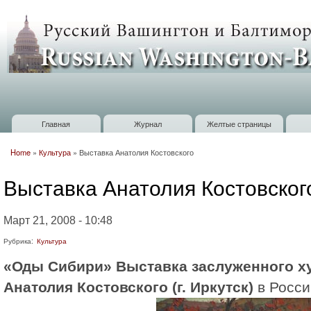
П
о
Russian
с
Washington
Baltimore
Главная
Журнал
Желтые страницы
Главное меню
Home
»
Культура
»
Выставка Анатолия Костовского
Вы здесь
Выставка Анатолия Костовског
Март 21, 2008 - 10:48
Рубрика:
Культура
«Оды Сибири» Выставка заслуженного х
Анатолия Костовского (г. Иркутск)
в Росси