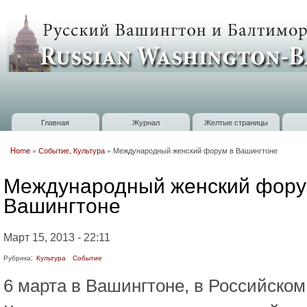
П
о
Russian
с
Washington
Baltimore
Главная
Журнал
Желтые страницы
Главное меню
Home
»
Событие, Культура
»
Международный женский форум в Вашингтоне
Вы здесь
Международный женский фору
Вашингтоне
Март 15, 2013 - 22:11
Рубрика:
Культура
Событие
6 марта в Вашингтоне, в Российском