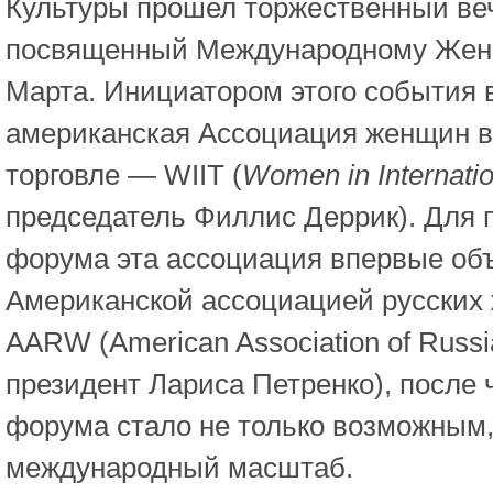
Культуры прошел торжественный ве
посвященный Международному Жен
Марта. Инициатором этого события
американская Ассоциация женщин 
торговле — WIIT (
W
omen
in
Internati
председатель Филлис Деррик). Для 
форума эта ассоциация впервые об
Американской ассоциацией русских
AARW (American Association of Russ
президент Лариса Петренко), после 
форума стало не только возможным,
международный масштаб.