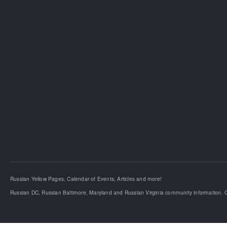
Russian Yellow Pages, Calendar of Events, Articles and more!
Russian DC, Russian Baltimore, Maryland and Russian Virginia community information. C