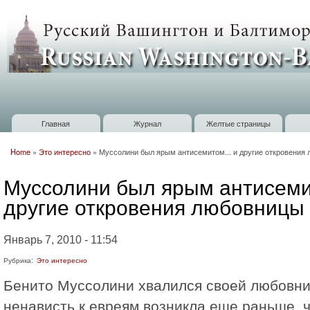
П
о
Russian
с
Washington
Baltimore
Главная
Журнал
Желтые страницы
Главное меню
Home
»
Это интересно
»
Муссолини был ярым антисемитом... и другие откровения
Вы здесь
Муссолини был ярым антисемит
другие откровения любовницы
Январь 7, 2010 - 11:54
Рубрика:
Это интересно
Бенито Муссолини хвалился своей любовниц
ненависть к евреям возникла еще раньше, ч