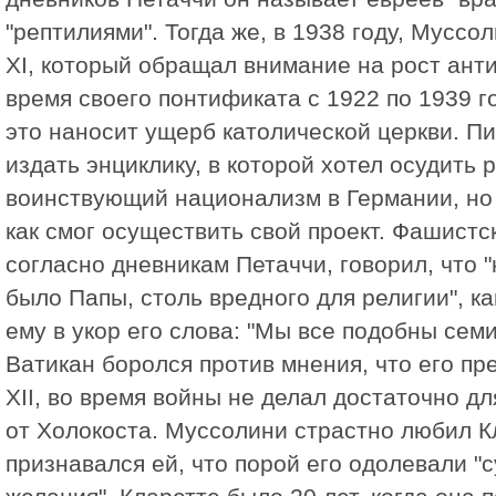
"рептилиями". Тогда же, в 1938 году, Муссо
XI, который обращал внимание на рост ант
время своего понтификата с 1922 по 1939 го
это наносит ущерб католической церкви. П
издать энциклику, в которой хотел осудить 
воинствующий национализм в Германии, но 
как смог осуществить свой проект. Фашистс
согласно дневникам Петаччи, говорил, что 
было Папы, столь вредного для религии", ка
ему в укор его слова: "Мы все подобны сем
Ватикан боролся против мнения, что его пр
XII, во время войны не делал достаточно д
от Холокоста. Муссолини страстно любил К
признавался ей, что порой его одолевали 