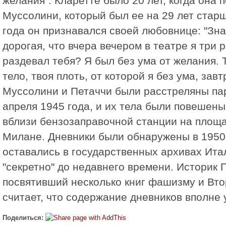
желания". Кларетте было 20 лет, когда она 
Муссолини, который был ее на 29 лет старш
года он признавался своей любовнице: "Зна
дорогая, что вчера вечером в театре я три
раздевал тебя? Я был без ума от желания. 
тело, твоя плоть, от которой я без ума, завт
Муссолини и Петаччи были расстреляны па
апреля 1945 года, и их тела были повешены
вблизи бензозаправочной станции на площа
Милане. Дневники были обнаружены в 1950 
оставались в государственных архивах Ита
"секретно" до недавнего времени. Историк 
посвятивший несколько книг фашизму и Вто
считает, что содержание дневников вполне 
Поделиться: