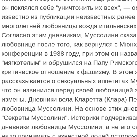
он поклялся себе "уничтожить их всех", — о
известно из публикации неизвестных ранее
многолетней любовницы вождя итальянских
Согласно этим дневникам, Муссолини сказа
любовнице после того, как вернулся с Мюн
конференции в 1938 году, при этом он назв
"мягкотелым" и обрушился на Папу Римского
критическое отношение к фашизму. В этом 
рассказывается о сексуальных аппетитах М
что он извинился перед своей любовницей 
измены. Дневники вела Кларетта (Клара) Пе
любовница Муссолини. На основе этих дне
"Секреты Муссолини". Историки подчеркиваю
дневники любовницы Муссолини, а не его с
надо принимать с известной долей осторожн