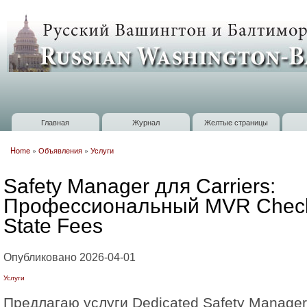
П
о
Russian
с
Washington
Baltimore
Главная
Журнал
Желтые страницы
Главное меню
Home
»
Объявления
»
Услуги
Вы здесь
Safety Manager для Carriers:
Профессиональный MVR Check 
State Fees
Опубликовано 2026-04-01
Услуги
Предлагаю услуги Dedicated Safety Manager