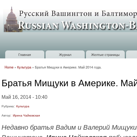
П
о
Russian
с
Washington
Baltimore
Главная
Журнал
Желтые страницы
Главное меню
Home
»
Культура
»
Братья Мищуки в Америке. Май 2014 года.
Вы здесь
Братья Мищуки в Америке. Май
Май 16, 2014 - 10:40
Рубрика:
Культура
Автор:
Ирина Чайковская
Недавно братья Вадим и Валерий Мищуки