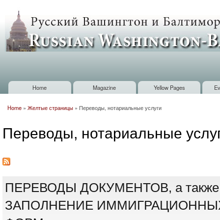
Sk
m
Russian
co
Washington
Baltimore
Home
Magazine
Yellow Pages
Ev
Main menu
Home
»
Желтые страницы
»
Переводы, нотариальные услуги
You are here
Переводы, нотариальные услу
ПЕРЕВОДЫ ДОКУМЕНТОВ, а также 
ЗАПОЛНЕНИЕ ИММИГРАЦИОННЫХ