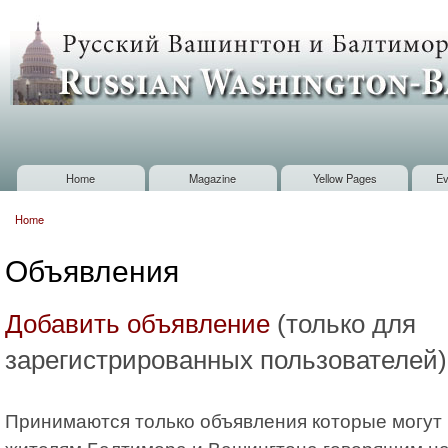
Sk
m
Russian
co
Washington
Baltimore
Home
Magazine
Yellow Pages
Ev
Main menu
Home
You are here
Объявления
Добавить объявление
(только для
зарегистрированных пользователей)
Принимаются только объявления которые могут