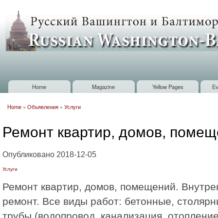
Sk
m
Russian
co
Washington
Baltimore
Home
Magazine
Yellow Pages
Ev
Main menu
Home
»
Объявления
»
Услуги
You are here
Ремонт квартир, домов, помещ
Опубликовано 2018-12-05
Услуги
Ремонт квартир, домов, помещений. Внутр
ремонт. Все виды работ: бетонные, столярн
трубы (водопровод, канализация, отопление