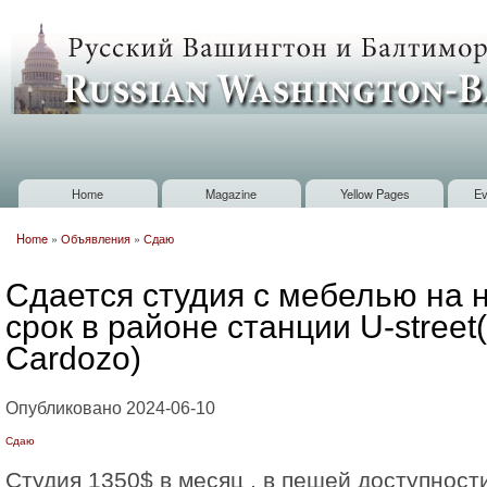
Sk
m
Russian
co
Washington
Baltimore
Home
Magazine
Yellow Pages
Ev
Main menu
Home
»
Объявления
»
Сдаю
You are here
Сдается студия с мебелью на
срок в районе станции U-street
Cardozo)
Опубликовано 2024-06-10
Сдаю
Студия 1350$ в месяц , в пешей доступности 