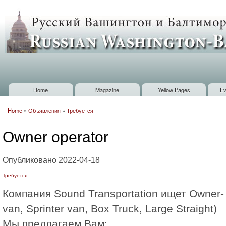
Sk
m
Russian
co
Washington
Baltimore
Home
Magazine
Yellow Pages
Ev
Main menu
Home
»
Объявления
»
Требуется
You are here
Owner operator
Опубликовано 2022-04-18
Требуется
Компания Sound Transportation ищет Owner- 
van, Sprinter van, Box Truck, Large Straight)
Мы предлагаем Вам: