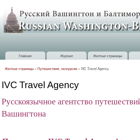
П
о
Russian
с
Washington
Baltimore
Главная
Журнал
Желтые страницы
Главное меню
Желтые страницы
»
Путешествия, экскурсии
»
IVC Travel Agency
Вы здесь
IVC Travel Agency
Русскоязычное агентство путешестви
Вашингтона