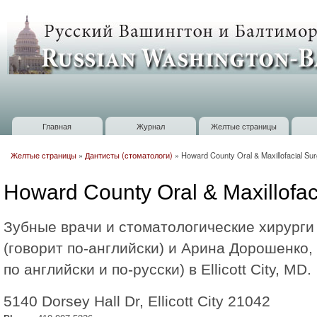
П
о
Russian
с
Washington
Baltimore
Главная
Журнал
Желтые страницы
Главное меню
Желтые страницы
»
Дантисты (стоматологи)
»
Howard County Oral & Maxillofacial Su
Вы здесь
Howard County Oral & Maxillofac
Зубные врачи и стоматологические хирурги
(говорит по-английски) и Арина Дорошенко,
по английски и по-русски) в Ellicott City, MD.
5140 Dorsey Hall Dr, Ellicott City 21042