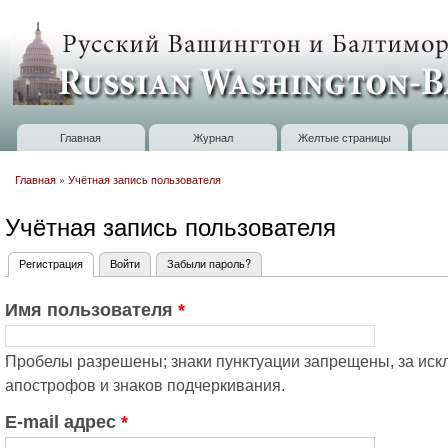
П
о
Russian
с
Washington
Baltimore
Главная
Журнал
Желтые страницы
Главное меню
Главная
»
Учётная запись пользователя
Вы здесь
Учётная запись пользователя
Регистрация
(активная вкладка)
Войти
Забыли пароль?
Главные вкладки
Имя пользователя
*
Пробелы разрешены; знаки пунктуации запрещены, за искл
апострофов и знаков подчеркивания.
E-mail адрес
*