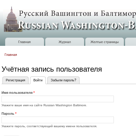
П
о
Russian
с
Washington
Baltimore
Главная
Журнал
Желтые страницы
Главное меню
Главная
Вы здесь
Учётная запись пользователя
Регистрация
Войти
(активная вкладка)
Забыли пароль?
Главные вкладки
Имя пользователя
*
Укажите ваше имя на сайте Russian Washington Baltimore.
Пароль
*
Укажите пароль, соответствующий вашему имени пользователя.