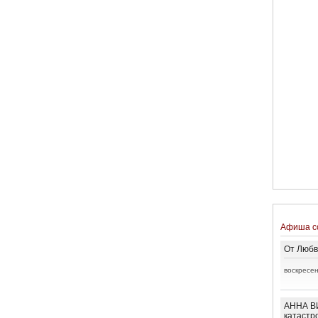
Афиша с
От Любв
воскресен
АННА ВИ
катастр