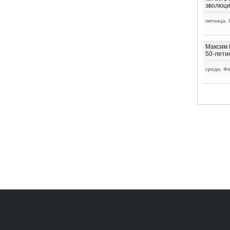
эволюц
пятница, 
Максим 
50-лети
среда, Фе