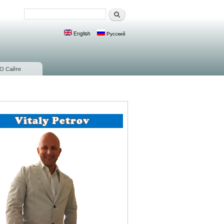
Поиск
Форма поиска
English
Русский
Языки
О Сайте