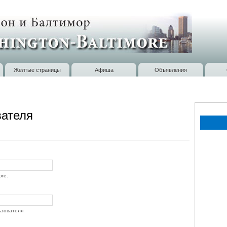
Перейти к
основному
содержанию
Желтые страницы
Афиша
Объявления
вателя
ore.
ьзователя.