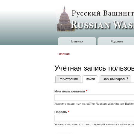
Russian
Washington
Baltimore
Главная
Журнал
Главное меню
Главная
Вы здесь
Учётная запись пользо
Регистрация
Войти
(активная вкладка)
Забыли пароль?
Главные вкладки
Имя пользователя
*
Укажите ваше имя на сайте Russian Washington Baltim
Пароль
*
Укажите пароль, соответствующий вашему имени пол