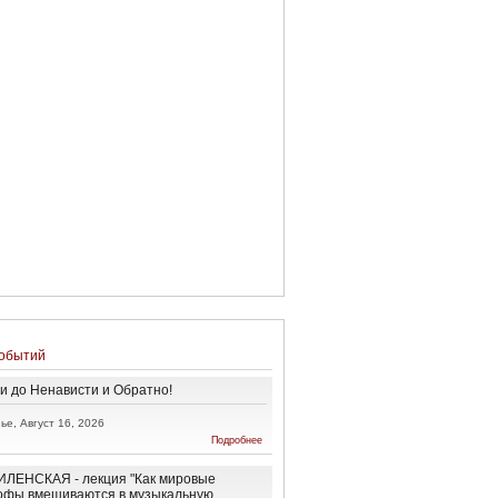
обытий
и до Ненависти и Обратно!
ье, Август 16, 2026
о От
Подробнее
Любви до
Ненависти
и
ЛЕНСКАЯ - лекция "Как мировые
Обратно!
офы вмешиваются в музыкальную