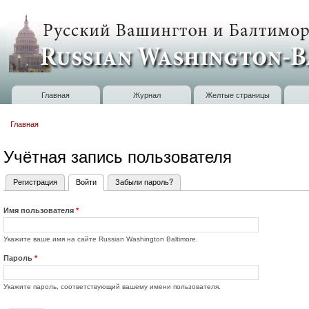
П
о
Russian
с
Washington
Baltimore
Главная
Журнал
Желтые страницы
Главное меню
Главная
Вы здесь
Учётная запись пользователя
Регистрация
Войти
(активная вкладка)
Забыли пароль?
Главные вкладки
Имя пользователя
*
Укажите ваше имя на сайте Russian Washington Baltimore.
Пароль
*
Укажите пароль, соответствующий вашему имени пользователя.