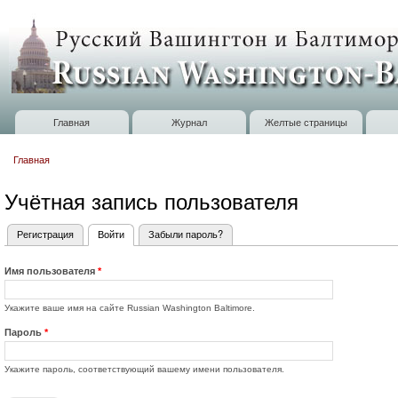
П
о
Russian
с
Washington
Baltimore
Главная
Журнал
Желтые страницы
Главное меню
Главная
Вы здесь
Учётная запись пользователя
Регистрация
Войти
(активная вкладка)
Забыли пароль?
Главные вкладки
Имя пользователя
*
Укажите ваше имя на сайте Russian Washington Baltimore.
Пароль
*
Укажите пароль, соответствующий вашему имени пользователя.