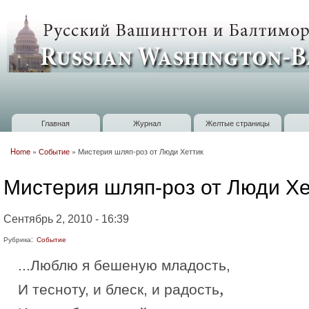
П
о
Russian
с
Washington
Baltimore
Главная
Журнал
Желтые страницы
Главное меню
Home
»
Событие
»
Мистерия шляп-роз от Люди Хеттик
Вы здесь
Мистерия шляп-роз от Люди Хе
Сентябрь 2, 2010 - 16:39
Рубрика:
Событие
...Люблю я бешеную младость,
,
И тесноту, и блеск, и радость